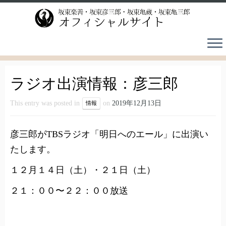
Skip
to
content
ラジオ出演情報：彦三郎
This entry was posted in
on
2019年12月13日
情報
彦三郎がTBSラジオ「明日へのエール」に出演い
たします。
１２月１４日（土）・２１日（土）
２１：００〜２２：００放送