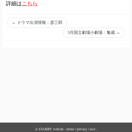
詳細は
こちら
←
ドラマ出演情報：彦三郎
3月国立劇場小劇場：亀蔵
→
A
STARRY
website -
terms
/
privacy
/
asct
-