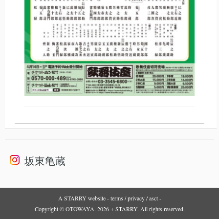
坂東亀蔵
A
STARRY
website -
terms
/
privacy
/
asct
-
Copyright © OTOWAYA. 2026 + STARRY. All rights reserved.