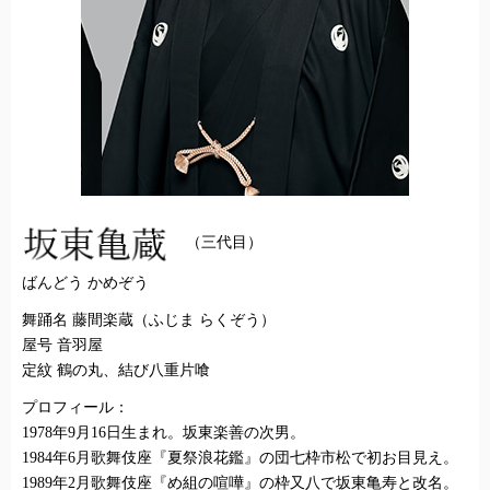
（三代目）
ばんどう かめぞう
舞踊名 藤間楽蔵（ふじま らくぞう）
屋号 音羽屋
定紋 鶴の丸、結び八重片喰
プロフィール：
1978年9月16日生まれ。坂東楽善の次男。
1984年6月歌舞伎座『夏祭浪花鑑』の団七枠市松で初お目見え。
1989年2月歌舞伎座『め組の喧嘩』の枠又八で坂東亀寿と改名。