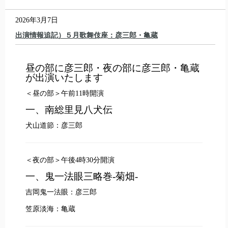
2026年3月7日
出演情報追記）５月歌舞伎座：彦三郎・亀蔵
昼の部に彦三郎・夜の部に彦三郎・亀蔵
が出演いたします
＜昼の部＞午前11時開演
一、南総里見八犬伝
犬山道節：彦三郎
＜夜の部＞午後4時30分開演
一、鬼一法眼三略巻-菊畑-
吉岡鬼一法眼：彦三郎
笠原淡海：亀蔵