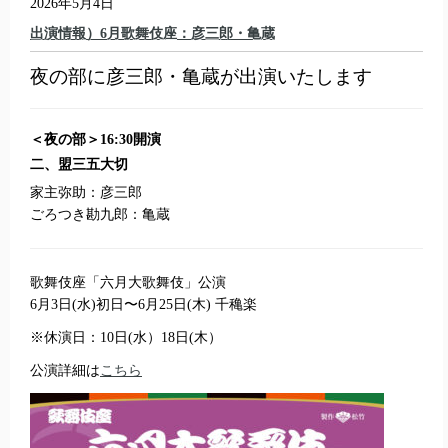
2026年5月4日
出演情報）6月歌舞伎座：彦三郎・亀蔵
夜の部に彦三郎・亀蔵が出演いたします
＜夜の部＞16:30開演
二、盟三五大切
家主弥助：彦三郎
ごろつき勘九郎：亀蔵
歌舞伎座「六月大歌舞伎」公演
6月3日(水)初日〜6月25日(木) 千穐楽
※休演日：10日(水）18日(木）
公演詳細は
こちら