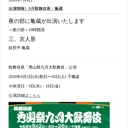
2026年7月4日
出演情報）9月歌舞伎座：亀蔵
夜の部に亀蔵が出演いたします
＜夜の部＞16時開演
三、京人形
奴照平:亀蔵
歌舞伎座「秀山祭九月大歌舞伎」公演
2026年9月2日(水)初日〜26日(土) 千穐楽
※休演日：9日(水)・18日(金)
公演詳細は
こちら