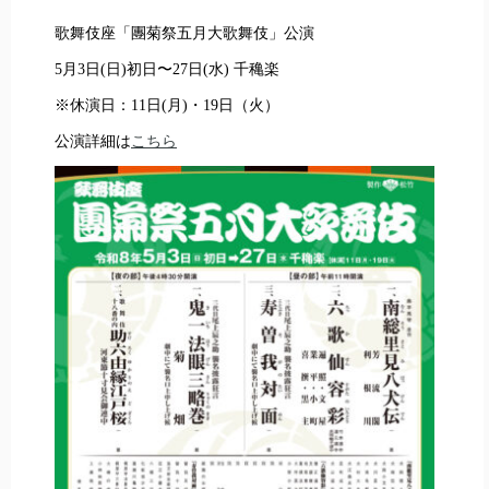
歌舞伎座「團菊祭五月大歌舞伎」公演
5月3日(日)初日〜27日(水) 千穐楽
※休演日：11日(月)・19日（火）
公演詳細は
こちら