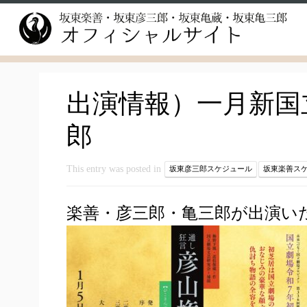
Skip
to
content
出演情報）一月新国
郎
This entry was posted in
坂東彦三郎スケジュール
坂東楽善ス
楽善・彦三郎・亀三郎が出演い