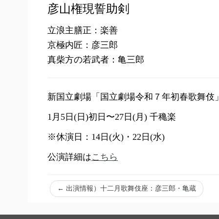
彦山権現誓助剣
立浪主膳正：楽善
京極内匠：彦三郎
真柴方の若武者：亀三郎
新国立劇場「国立劇場令和７年初春歌舞伎
1月5日(日)初日〜27日(月) 千穐楽
※休演日：14日(火)・22日(水)
公演詳細は
こちら
←
出演情報）十二月歌舞伎座：彦三郎・亀蔵