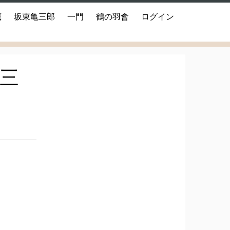
蔵
坂東亀三郎
一門
鶴の羽會
ログイン
三