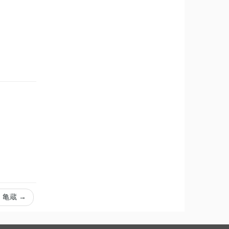
；亀蔵
→