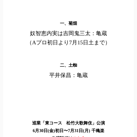
一、菊畑
奴智恵内実は吉岡鬼三太：亀蔵
（Aプロ初日より7月15日土まで）
二、土蜘
平井保昌：亀蔵
巡業「東コース 松竹大歌舞伎」公演
6月30日(金)初日〜7月31日(月) 千穐楽