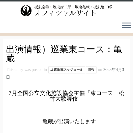
Skip
to
content
出演情報）巡業東コース：亀
蔵
This entry was posted in
on
2023年4月3
坂東亀蔵スケジュール
情報
日
7月全国公立文化施設協会主催「東コース 松
竹大歌舞伎」
亀蔵が出演いたします