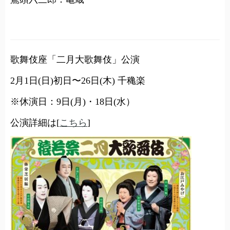
歌舞伎座「二月大歌舞伎」公演
2月1日(日)初日〜26日(木) 千穐楽
※休演日：9日(月)・18日(水）
公演詳細は[
こちら
]