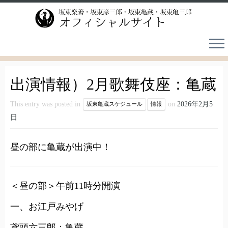
Skip
to
content
出演情報）2月歌舞伎座：亀蔵
This entry was posted in
on
2026年2月5
坂東亀蔵スケジュール
情報
日
昼の部に亀蔵が出演中！
＜昼の部＞午前11時分開演
一、お江戸みやげ
鳶頭六三郎：亀蔵