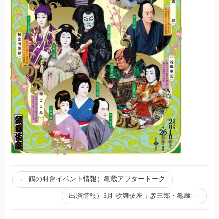
←
鶴の羽會イベント情報）亀蔵アフタートーク
出演情報）3月 歌舞伎座：彦三郎・亀蔵
→