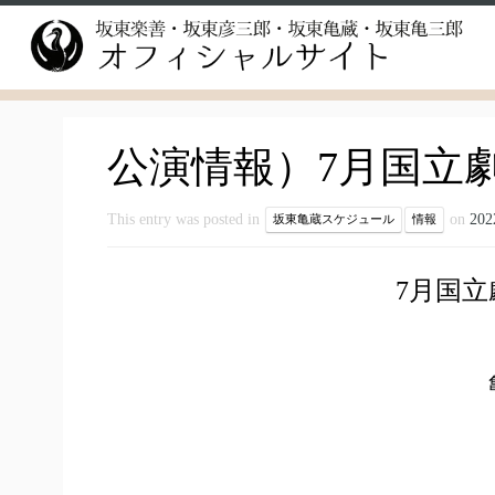
Skip
to
content
公演情報）7月国立
This entry was posted in
on
20
坂東亀蔵スケジュール
情報
7月国