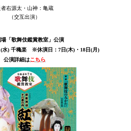
従者右源太・山神：亀蔵
（交互出演）
劇場「歌舞伎鑑賞教室」公演
日(水) 千穐楽 ※休演日：7日(木)・18日(月)
公演詳細は
こちら