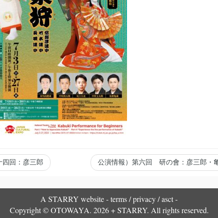
十四回：彦三郎
公演情報）第六回 研の會：彦三郎・
A
STARRY
website -
terms
/
privacy
/
asct
-
Copyright © OTOWAYA. 2026 + STARRY. All rights reserved.