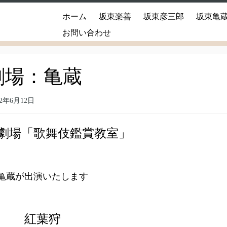
ホーム
坂東楽善
坂東彦三郎
坂東亀
お問い合わせ
劇場：亀蔵
22年6月12日
立劇場「歌舞伎鑑賞教室」
亀蔵が出演いたします
紅葉狩