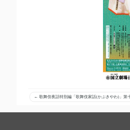
←
歌舞伎夜話特別編「歌舞伎家話(かぶきやわ)」第