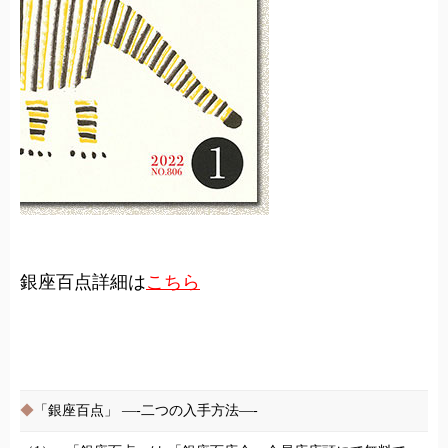
銀座百点詳細は
こちら
◆
「銀座百点」 —-二つの入手方法—-