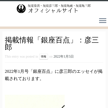
Skip
to
content
掲載情報「銀座百点」：彦三
郎
This entry was posted in
on
2022年1月5日
情報
2022年1月号「銀座百点」に彦三郎のエッセイが掲
載されております。