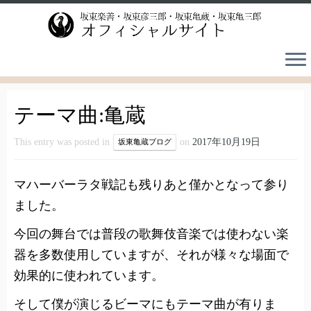
Skip
to
content
テーマ曲:亀蔵
This entry was posted in
on
2017年10月19日
坂東亀蔵ブログ
マハーバーラタ戦記も残りあと僅かとなって参り
ました。
今回の舞台では普段の歌舞伎音楽では使わない楽
器を多数使用していますが、それが様々な場面で
効果的に使われています。
そして僕が演じるビーマにもテーマ曲が有りま