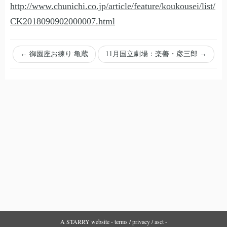
http://www.chunichi.co.jp/article/feature/koukousei/list/
CK2018090902000007.html
←
御園座お練り:亀蔵
11月国立劇場：楽善・彦三郎
→
A
STARRY
website -
terms
/
privacy
/
asct
-