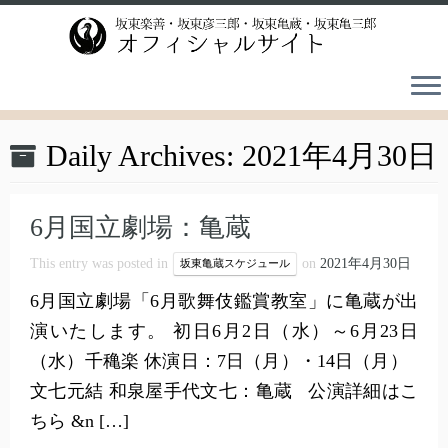
Skip
to
content
Daily Archives:
2021年4月30日
6月国立劇場：亀蔵
This entry was posted in
on
2021年4月30日
坂東亀蔵スケジュール
6月国立劇場「6月歌舞伎鑑賞教室」に亀蔵が出
演いたします。 初日6月2日（水）～6月23日
（水）千穐楽 休演日：7日（月）・14日（月）
文七元結 和泉屋手代文七：亀蔵 公演詳細はこ
ちら &n […]