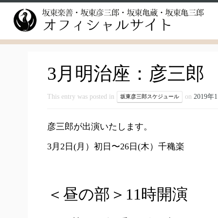
Skip
to
content
3月明治座：彦三郎
This entry was posted in
on
2019年
坂東彦三郎スケジュール
彦三郎が出演いたします。
3月2日(月）初日〜26日(木）千穐楽
＜昼の部＞11時開演