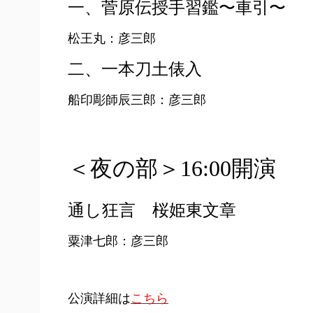
一、菅原伝授手習鑑〜車引〜
松王丸：彦三郎
二、一本刀土俵入
船印彫師辰三郎：彦三郎
＜夜の部＞16:00開演
通し狂言 桜姫東文章
粟津七郎：彦三郎
公演詳細は
こちら