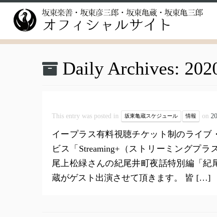
Skip
to
content
Daily Archives:
20
This entry was posted in
on
2
坂東亀蔵スケジュール
情報
イープラス有料視聴チケット制のライブ
ビス「Streaming+（ストリーミング
尾上松緑さんの紀尾井町夜話特別編「紀
蔵がゲスト出演させて頂きます。 皆 […]