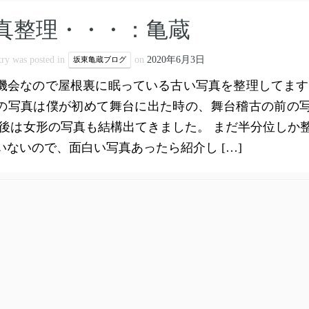
真整理・・・：亀蔵
try was posted in
on
2020年6月3日
坂東亀蔵ブログ
機会なので屋根裏に眠っている古い写真を整理してます
の写真は僕が初めて舞台に出た時の、舞台稽古の前の
 後は女形の写真も結構出てきました。 まだ半分位しか
いないので、面白い写真あったら紹介し […]