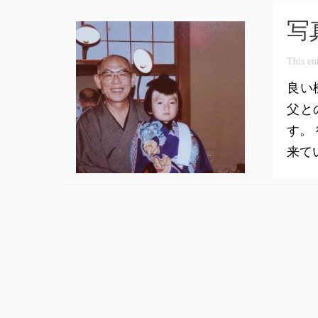
写
This en
良い
父と
す。
来て