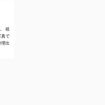
。 祖
写真で
整理出